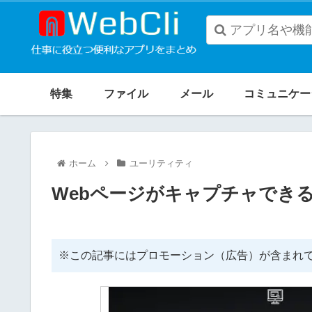
When
autocomplete
特集
ファイル
メール
コミュニケー
results
are
available
ホーム
ユーリティティ
use
up
Webページがキャプチャできる「Cap
and
down
arrows
※この記事にはプロモーション（広告）が含まれ
to
review