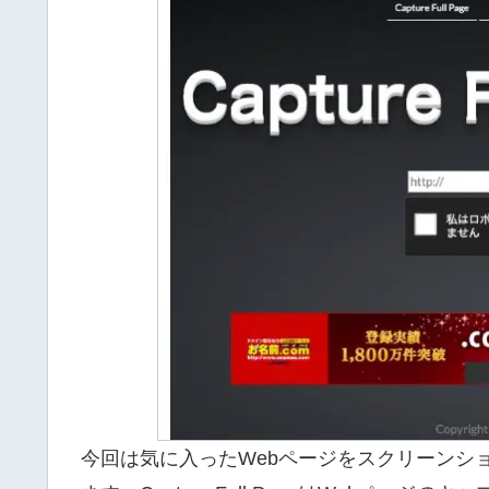
and
enter
to
go
to
the
desired
page.
Touch
device
users,
explore
by
今回は気に入ったWebページをスクリーンシ
touch