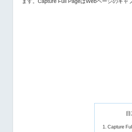
ます。Capture Full PageはWebペー
or
with
swipe
gestures.
目
Capture 