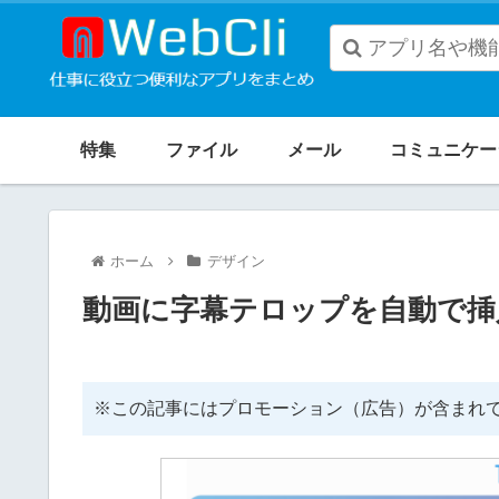
When
autocomplete
特集
ファイル
メール
コミュニケー
results
are
available
ホーム
デザイン
use
up
動画に字幕テロップを自動で挿入で
and
down
arrows
※この記事にはプロモーション（広告）が含まれ
to
review