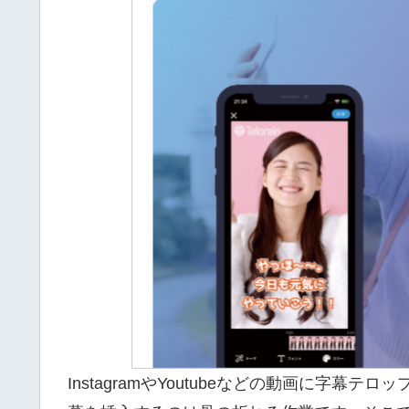
and
enter
to
go
to
the
desired
page.
Touch
device
users,
explore
by
InstagramやYoutubeなどの動画に字
touch