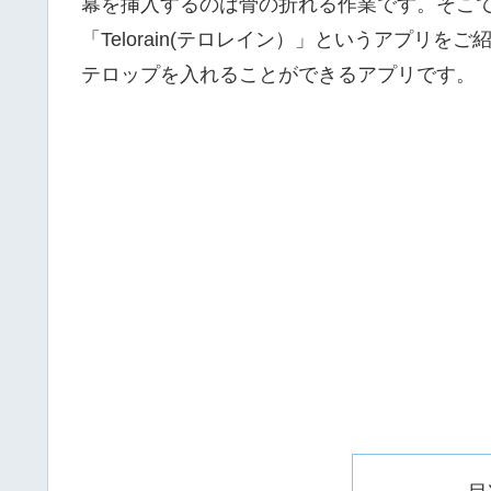
幕を挿入するのは骨の折れる作業です。そこ
or
「Telorain(テロレイン）」というアプリをご
with
テロップを入れることができるアプリです。
swipe
gestures.