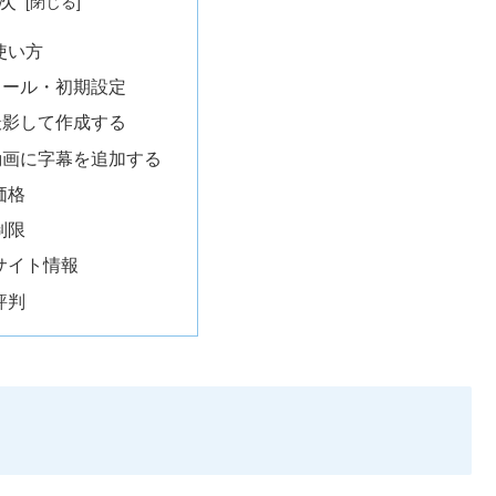
次
の使い方
トール・初期設定
撮影して作成する
動画に字幕を追加する
の価格
の制限
nのサイト情報
の評判