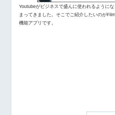
or
Youtubeがビジネスで盛んに使われるよう
with
まってきました。そこでご紹介したいのがFilmor
swipe
機能アプリです。
gestures.