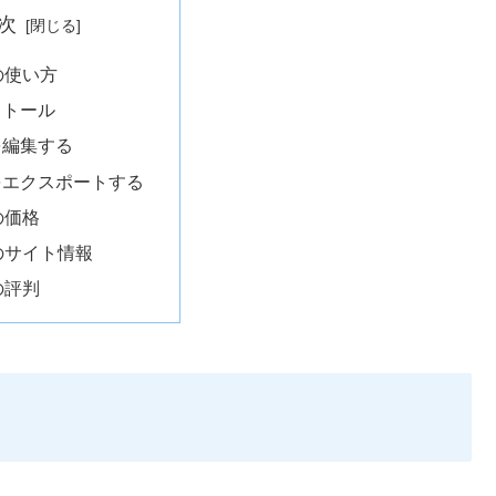
次
aの使い方
ストール
を編集する
をエクスポートする
aの価格
raのサイト情報
aの評判