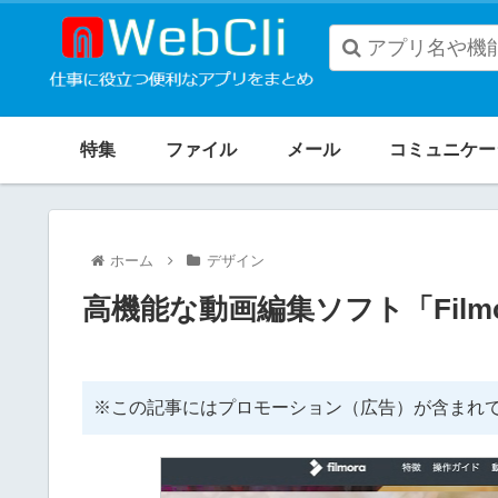
When
autocomplete
特集
ファイル
メール
コミュニケー
results
are
available
ホーム
デザイン
use
up
高機能な動画編集ソフト「Filmo
and
down
arrows
※この記事にはプロモーション（広告）が含まれ
to
review