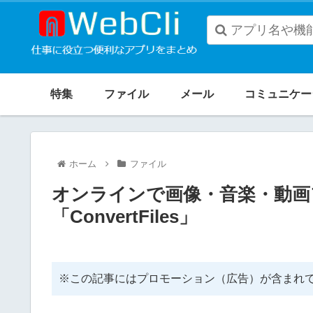
When
autocomplete
特集
ファイル
メール
コミュニケー
results
are
available
ホーム
ファイル
use
up
オンラインで画像・音楽・動画
and
「ConvertFiles」
down
arrows
to
※この記事にはプロモーション（広告）が含まれ
review