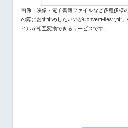
or
画像・映像・電子書籍ファイルなど多種多様
with
の際におすすめしたいのがConvertFilesです
swipe
イルが相互変換できるサービスです。
gestures.