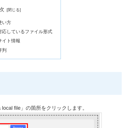
次
sの使い方
lesが対応しているファイル形式
sのサイト情報
の評判
a local file」の箇所をクリックします。