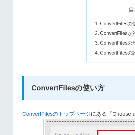
目
ConvertFile
ConvertFi
ConvertFile
ConvertFiles
ConvertFilesの使い方
ConvertFilesのトップページ
にある「Choose 